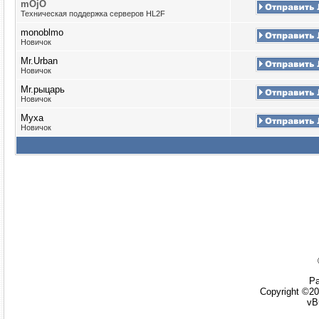
mOjO
Техническая поддержка серверов HL2F
monoblmo
Новичок
Mr.Urban
Новичок
Mr.рыцарь
Новичок
Myxa
Новичок
Ра
Copyright ©20
vB