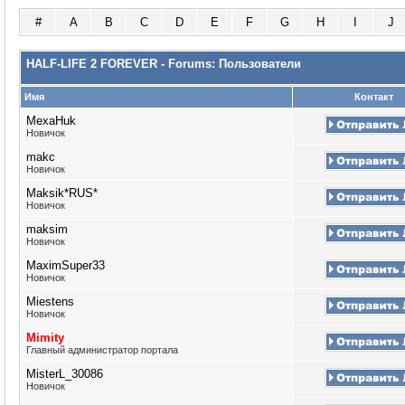
#
A
B
C
D
E
F
G
H
I
J
HALF-LIFE 2 FOREVER - Forums: Пользователи
Имя
Контакт
MexaHuk
Новичок
makc
Новичок
Maksik*RUS*
Новичок
maksim
Новичок
MaximSuper33
Новичок
Miestens
Новичок
Mimity
Главный администратор портала
MisterL_30086
Новичок