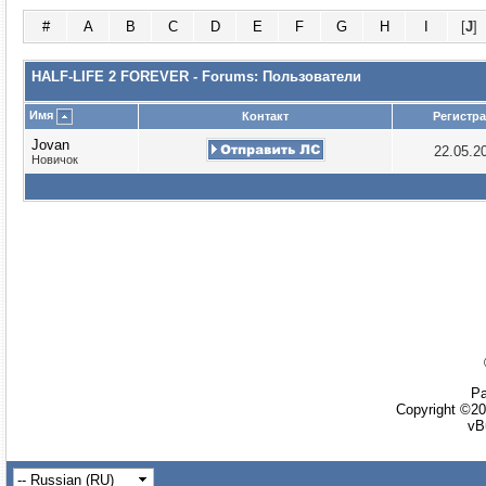
#
A
B
C
D
E
F
G
H
I
[
J
]
HALF-LIFE 2 FOREVER - Forums: Пользователи
Имя
Контакт
Регистр
Jovan
22.05.2
Новичок
Ра
Copyright ©20
vB