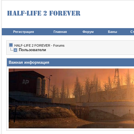
Регистрация
Главная
Форум
Баны
Ст
HALF-LIFE 2 FOREVER - Forums
Пользователи
Важная информация