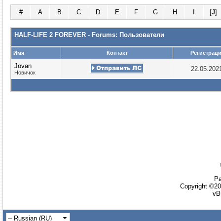
#
A
B
C
D
E
F
G
H
I
[
J
]
HALF-LIFE 2 FOREVER - Forums: Пользователи
Имя
Контакт
Регистрац
Jovan
22.05.202
Новичок
Ра
Copyright ©20
vB