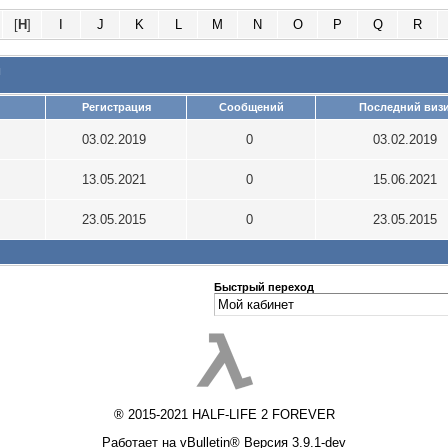
[
H
]
I
J
K
L
M
N
O
P
Q
R
и
Регистрация
Сообщений
Последний виз
03.02.2019
0
03.02.2019
13.05.2021
0
15.06.2021
23.05.2015
0
23.05.2015
Быстрый переход
® 2015-2021 HALF-LIFE 2 FOREVER
Работает на vBulletin® Версия 3.9.1-dev