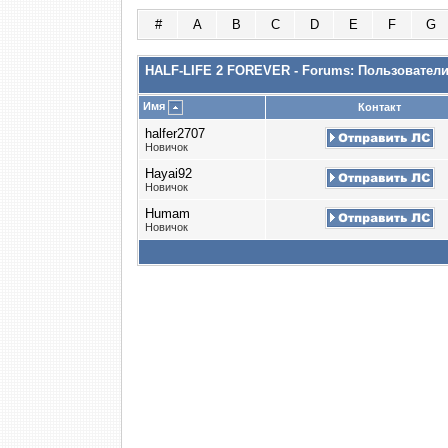
#
A
B
C
D
E
F
G
HALF-LIFE 2 FOREVER - Forums: Пользовател
Имя
Контакт
halfer2707
Новичок
Hayai92
Новичок
Humam
Новичок