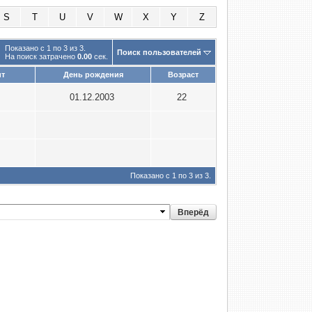
S
T
U
V
W
X
Y
Z
Показано с 1 по 3 из 3.
Поиск пользователей
На поиск затрачено
0.00
сек.
ит
День рождения
Возраст
01.12.2003
22
Показано с 1 по 3 из 3.