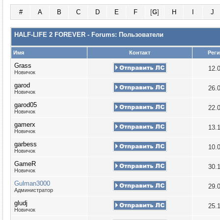
#
A
B
C
D
E
F
[
G
]
H
I
J
HALF-LIFE 2 FOREVER - Forums: Пользователи
Имя
Контакт
Рег
Grass
12.
Новичок
garod
26.
Новичок
garod05
22.
Новичок
gamerx
13.
Новичок
garbess
10.
Новичок
GameR
30.
Новичок
Gulman3000
29.
Администратор
gludj
25.
Новичок