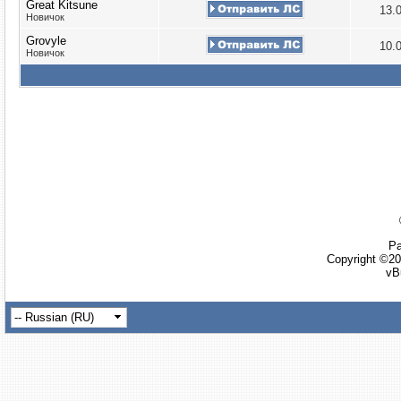
Great Kitsune
13.
Новичок
Grovyle
10.
Новичок
Ра
Copyright ©20
vB