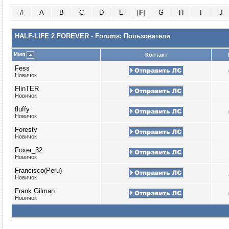
#
A
B
C
D
E
[
F
]
G
H
I
J
HALF-LIFE 2 FOREVER - Forums: Пользователи
Имя
Контакт
Fess
Новичок
FlinTER
Новичок
fluffy
Новичок
Foresty
Новичок
Foxer_32
Новичок
Francisco(Peru)
Новичок
Frank Gilman
Новичок