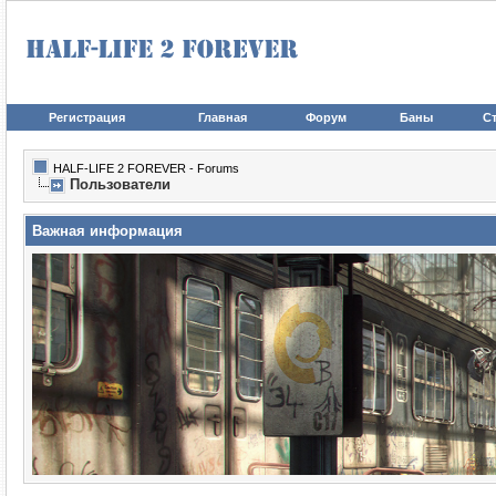
Регистрация
Главная
Форум
Баны
Ст
HALF-LIFE 2 FOREVER - Forums
Пользователи
Важная информация