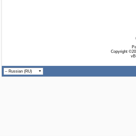
Ра
Copyright ©20
vB