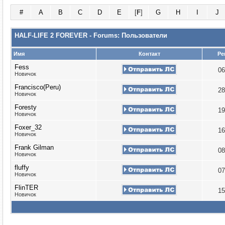
#
A
B
C
D
E
[
F
]
G
H
I
J
HALF-LIFE 2 FOREVER - Forums: Пользователи
Имя
Контакт
Ре
Fess
06
Новичок
Francisco(Peru)
28
Новичок
Foresty
19
Новичок
Foxer_32
16
Новичок
Frank Gilman
08
Новичок
fluffy
07
Новичок
FlinTER
15
Новичок