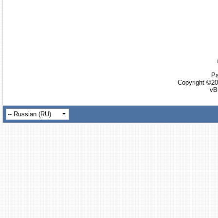
Ра
Copyright ©20
vB