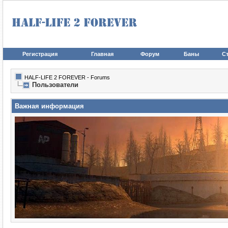
Регистрация
Главная
Форум
Баны
Ст
HALF-LIFE 2 FOREVER - Forums
Пользователи
Важная информация