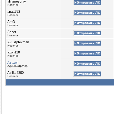
alijamesgray
Новичок
anatt762
Новичок
ArnO
Новичок
Asher
Новичок
Avi_Aptekman
Новичок
axon128
Новичок
Azazel
Администратор
Azilla 2300
Новичок