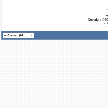
Ра
Copyright ©20
vB