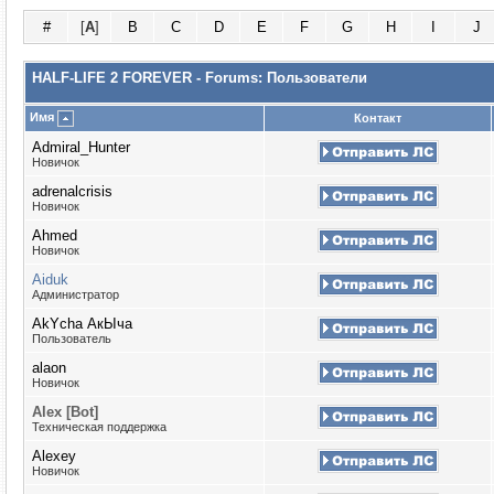
#
[
A
]
B
C
D
E
F
G
H
I
J
HALF-LIFE 2 FOREVER - Forums: Пользователи
Имя
Контакт
Admiral_Hunter
Новичок
adrenalcrisis
Новичок
Ahmed
Новичок
Aiduk
Администратор
AkYcha АкЫча
Пользователь
alaon
Новичок
Alex [Bot]
Техническая поддержка
Alexey
Новичок