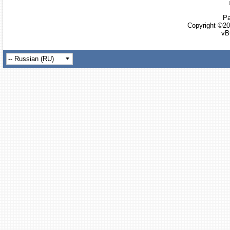
Ра
Copyright ©20
vB