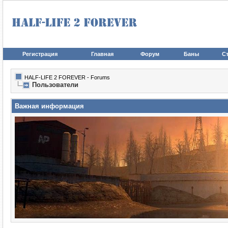
Регистрация
Главная
Форум
Баны
Ст
HALF-LIFE 2 FOREVER - Forums
Пользователи
Важная информация