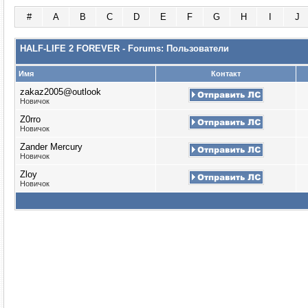
#
A
B
C
D
E
F
G
H
I
J
HALF-LIFE 2 FOREVER - Forums: Пользователи
Имя
Контакт
zakaz2005@outlook
Новичок
Z0rro
Новичок
Zander Mercury
Новичок
Zloy
Новичок