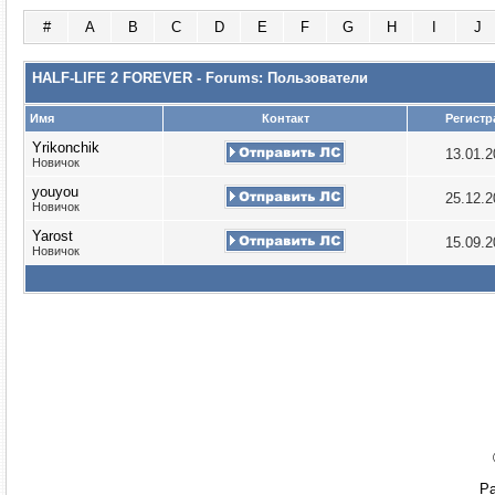
#
A
B
C
D
E
F
G
H
I
J
HALF-LIFE 2 FOREVER - Forums: Пользователи
Имя
Контакт
Регистр
Yrikonchik
13.01.
Новичок
youyou
25.12.
Новичок
Yarost
15.09.
Новичок
Ра