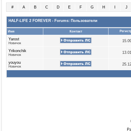
#
A
B
C
D
E
F
G
H
I
J
HALF-LIFE 2 FOREVER - Forums: Пользователи
Регист
Имя
Контакт
Yarost
15.0
Новичок
Yrikonchik
13.0
Новичок
youyou
25.1
Новичок
Ра