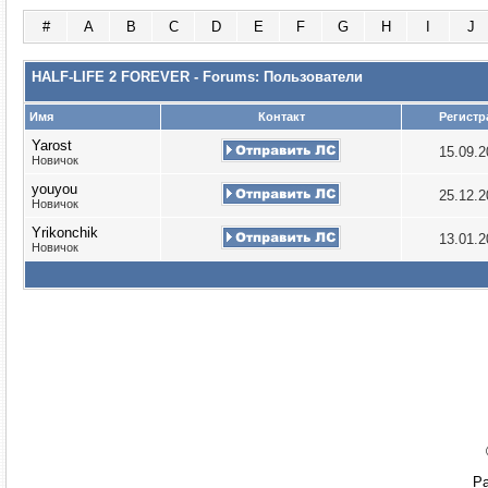
#
A
B
C
D
E
F
G
H
I
J
HALF-LIFE 2 FOREVER - Forums: Пользователи
Имя
Контакт
Регистр
Yarost
15.09.
Новичок
youyou
25.12.
Новичок
Yrikonchik
13.01.
Новичок
Ра