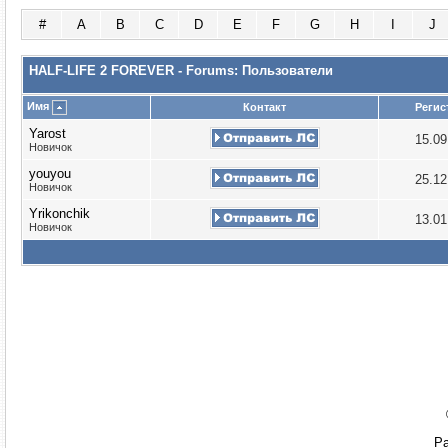
#
A
B
C
D
E
F
G
H
I
J
HALF-LIFE 2 FOREVER - Forums: Пользователи
Имя
Контакт
Регис
Yarost
15.0
Новичок
youyou
25.1
Новичок
Yrikonchik
13.0
Новичок
Ра