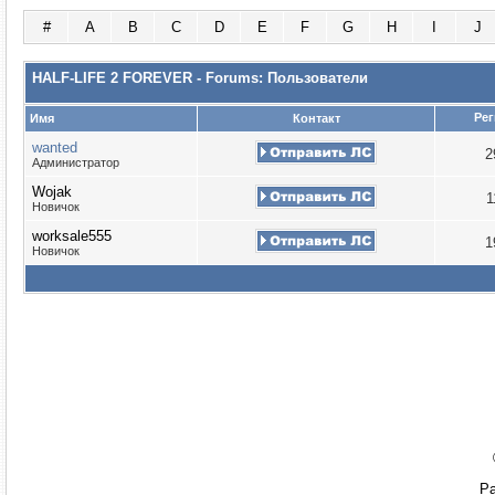
#
A
B
C
D
E
F
G
H
I
J
HALF-LIFE 2 FOREVER - Forums: Пользователи
Рег
Имя
Контакт
wanted
2
Администратор
Wojak
1
Новичок
worksale555
1
Новичок
Ра