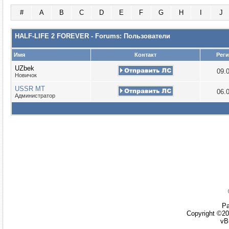
#
A
B
C
D
E
F
G
H
I
J
HALF-LIFE 2 FOREVER - Forums: Пользователи
Имя
Контакт
Рег
UZbek
09.
Новичок
USSR MT
06.
Администратор
Ра
Copyright ©20
vB