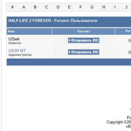
#
A
B
C
D
E
F
G
H
I
J
HALF-LIFE 2 FOREVER - Forums: Пользователи
Рег
Имя
Контакт
UZbek
0
Новичок
USSR MT
0
Администратор
Ра
Copyright ©20
vB