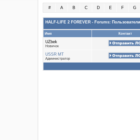
#
A
B
C
D
E
F
G
HALF-LIFE 2 FOREVER - Forums: Пользовател
Имя
Контакт
UZbek
Новичок
USSR MT
Администратор