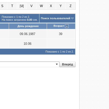
S
T
[
U
]
V
W
X
Y
Z
Показано с 1 по 2 из 2.
Поиск пользователей
На поиск затрачено
0.00
сек.
Возраст
День рождения
09.06.1987
39
10.06
Показано с 1 по 2 из 2.