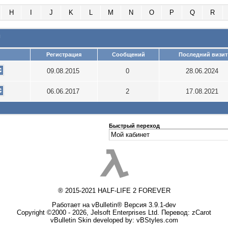
H
I
J
K
L
M
N
O
P
Q
R
и
Регистрация
Сообщений
Последний визит
09.08.2015
0
28.06.2024
06.06.2017
2
17.08.2021
Быстрый переход
® 2015-2021 HALF-LIFE 2 FOREVER
Работает на vBulletin® Версия 3.9.1-dev
Copyright ©2000 - 2026, Jelsoft Enterprises Ltd. Перевод:
zCarot
vBulletin Skin developed by: vBStyles.com