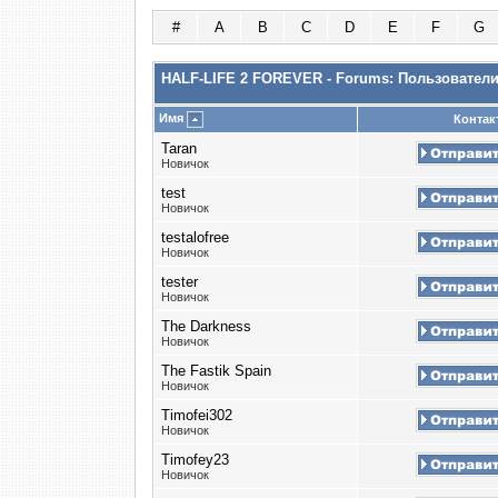
#
A
B
C
D
E
F
G
HALF-LIFE 2 FOREVER - Forums: Пользовател
Имя
Контак
Taran
Новичок
test
Новичок
testalofree
Новичок
tester
Новичок
The Darkness
Новичок
The Fastik Spain
Новичок
Timofei302
Новичок
Timofey23
Новичок