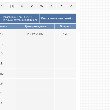
S
[
T
]
U
V
W
X
Y
Z
Показано с 1 по 11 из 11.
Поиск пользователей
На поиск затрачено
0.00
сек.
визит
День рождения
Возраст
25
28.12.2006
19
15
19
18
пно
19
23
17