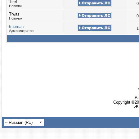
Tiref
0
Новичок
Tiwas
0
Новичок
trueman
1
Администратор
Ра
Copyright ©20
vB