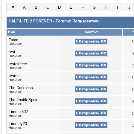
#
A
B
C
D
E
F
G
H
I
J
HALF-LIFE 2 FOREVER - Forums: Пользователи
Имя
Контакт
Р
Taran
1
Новичок
test
0
Новичок
testalofree
2
Новичок
tester
1
Новичок
The Darkness
1
Новичок
The Fastik Spain
0
Новичок
Timofei302
1
Новичок
Timofey23
1
Новичок