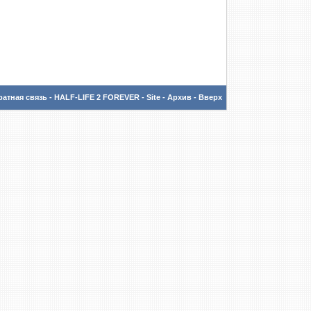
атная связь
-
HALF-LIFE 2 FOREVER - Site
-
Архив
-
Вверх