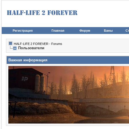
Регистрация
Главная
Форум
Баны
Ст
HALF-LIFE 2 FOREVER - Forums
Пользователи
Важная информация