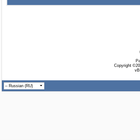
Ра
Copyright ©20
vB