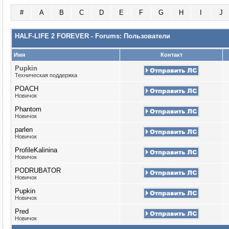
#
A
B
C
D
E
F
G
H
I
J
HALF-LIFE 2 FOREVER - Forums: Пользователи
Имя
Контакт
Puрkin
Техническая поддержка
POACH
Новичок
Phantom
Новичок
parlen
Новичок
ProfileKalinina
Новичок
PODRUBATOR
Новичок
Pupkin
Новичок
Pred
Новичок