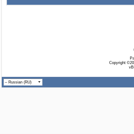
Ра
Copyright ©20
vB