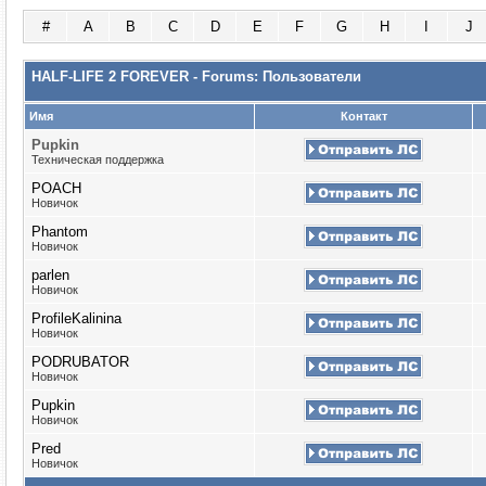
#
A
B
C
D
E
F
G
H
I
J
HALF-LIFE 2 FOREVER - Forums: Пользователи
Имя
Контакт
Puрkin
Техническая поддержка
POACH
Новичок
Phantom
Новичок
parlen
Новичок
ProfileKalinina
Новичок
PODRUBATOR
Новичок
Pupkin
Новичок
Pred
Новичок