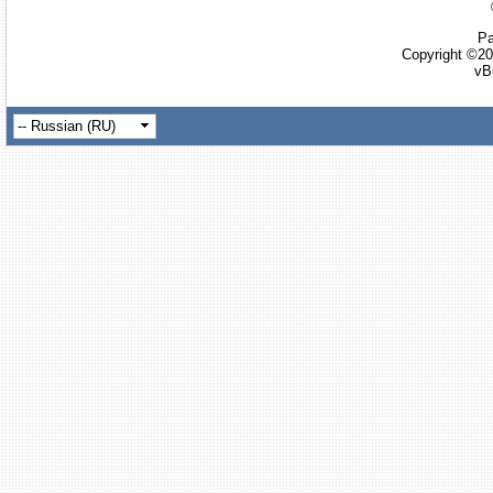
Ра
Copyright ©20
vB