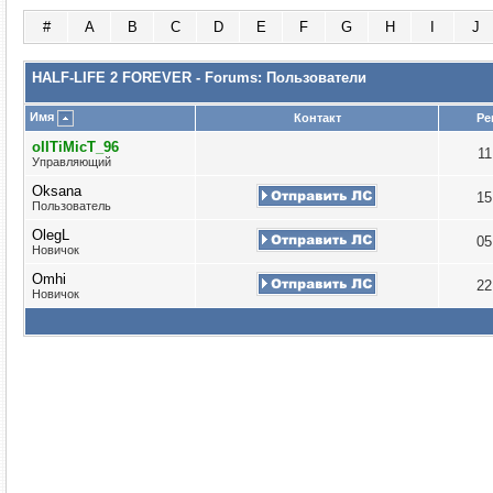
#
A
B
C
D
E
F
G
H
I
J
HALF-LIFE 2 FOREVER - Forums: Пользователи
Имя
Контакт
Ре
oIITiMicT_96
11
Управляющий
Oksana
15
Пользователь
OlegL
05
Новичок
Omhi
22
Новичок