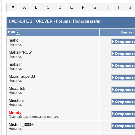
#
A
B
C
D
E
F
G
H
I
J
HALF-LIFE 2 FOREVER - Forums: Пользователи
Имя
Контакт
makc
Новичок
Maksik*RUS*
Новичок
maksim
Новичок
MaximSuper33
Новичок
MexaHuk
Новичок
Miestens
Новичок
Mimity
Главный администратор портала
MisterL_30086
Новичок