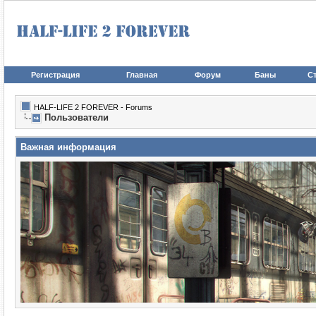
Регистрация
Главная
Форум
Баны
Ст
HALF-LIFE 2 FOREVER - Forums
Пользователи
Важная информация