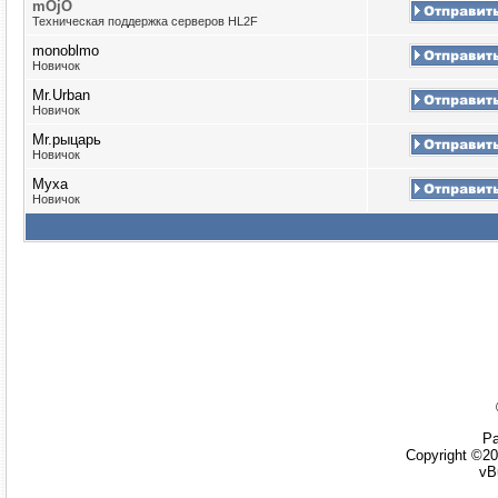
mOjO
Техническая поддержка серверов HL2F
monoblmo
Новичок
Mr.Urban
Новичок
Mr.рыцарь
Новичок
Myxa
Новичок
Ра
Copyright ©20
vB