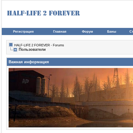
Регистрация
Главная
Форум
Баны
Ст
HALF-LIFE 2 FOREVER - Forums
Пользователи
Важная информация