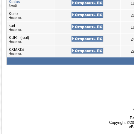
Kratos
1
Змей
Kurlo
2
Новичок
kurt
1
Новичок
KURT (real)
2
Новичок
KXMXIS
2
Новичок
Ра
Copyright ©20
vB