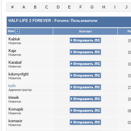
#
A
B
C
D
E
F
G
H
I
J
HALF-LIFE 2 FOREVER - Forums: Пользователи
Имя
Контакт
Р
Kabluk
1
Новичок
Kaje
2
Новичок
Karabaf
1
Новичок
kdumynfgfd
3
Новичок
kefir
2
Администратор
klewik
2
Новичок
Komapik
0
Новичок
komastr
0
Новичок