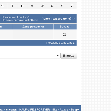
S
T
U
V
W
X
Y
Z
Показано с 1 по 1 из 1.
Поиск пользователей
На поиск затрачено
0.00
сек.
ит
День рождения
Возраст
25
Показано с 1 по 1 из 1.
атная связь
-
HALF-LIFE 2 FOREVER - Site
-
Архив
-
Вверх