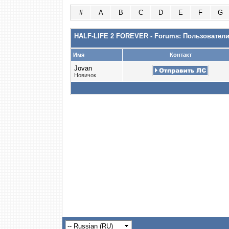
#
A
B
C
D
E
F
G
HALF-LIFE 2 FOREVER - Forums: Пользовател
Имя
Контакт
Jovan
Новичок