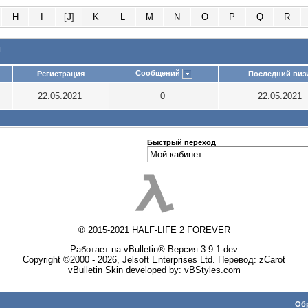
H
I
[
J
]
K
L
M
N
O
P
Q
R
и
Сообщений
Регистрация
Последний виз
22.05.2021
0
22.05.2021
Быстрый переход
® 2015-2021 HALF-LIFE 2 FOREVER
Работает на vBulletin® Версия 3.9.1-dev
Copyright ©2000 - 2026, Jelsoft Enterprises Ltd. Перевод:
zCarot
vBulletin Skin developed by: vBStyles.com
Обр