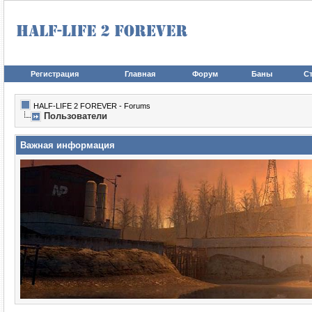
Регистрация
Главная
Форум
Баны
Ст
HALF-LIFE 2 FOREVER - Forums
Пользователи
Важная информация