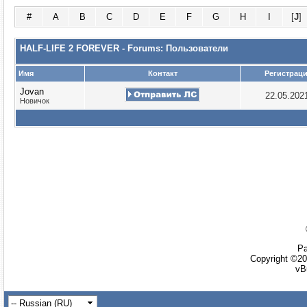
#
A
B
C
D
E
F
G
H
I
[
J
]
HALF-LIFE 2 FOREVER - Forums: Пользователи
Имя
Контакт
Регистрац
Jovan
22.05.202
Новичок
Ра
Copyright ©20
vB