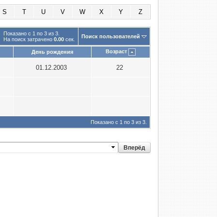
S
T
U
V
W
X
Y
Z
Показано с 1 по 3 из 3.
Поиск пользователей
На поиск затрачено
0.00
сек.
Возраст
День рождения
01.12.2003
22
Показано с 1 по 3 из 3.