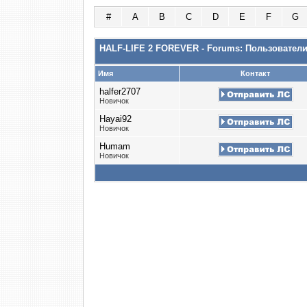
#
A
B
C
D
E
F
G
HALF-LIFE 2 FOREVER - Forums: Пользовател
Имя
Контакт
halfer2707
Новичок
Hayai92
Новичок
Humam
Новичок