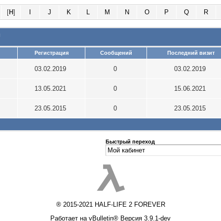
[
H
]
I
J
K
L
M
N
O
P
Q
R
и
Регистрация
Сообщений
Последний визит
03.02.2019
0
03.02.2019
13.05.2021
0
15.06.2021
23.05.2015
0
23.05.2015
Быстрый переход
® 2015-2021 HALF-LIFE 2 FOREVER
Работает на vBulletin® Версия 3.9.1-dev