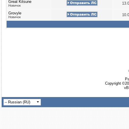
Great Kitsune
13.
Новичок
Grovyle
10.
Новичок
Ра
Copyright ©20
vB