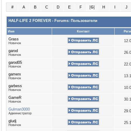
#
A
B
C
D
E
F
[
G
]
H
I
J
HALF-LIFE 2 FOREVER - Forums: Пользователи
Имя
Контакт
Рег
Grass
12.
Новичок
garod
26.
Новичок
garod05
22.
Новичок
gamerx
13.
Новичок
garbess
10.
Новичок
GameR
30.
Новичок
Gulman3000
29.
Администратор
gludj
25.
Новичок