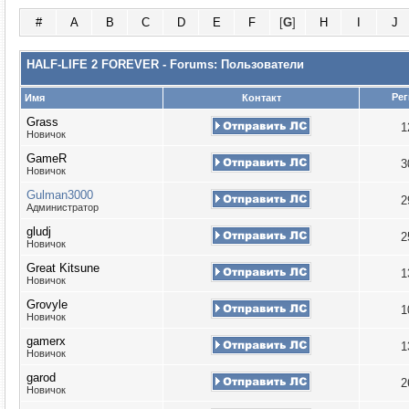
#
A
B
C
D
E
F
[
G
]
H
I
J
HALF-LIFE 2 FOREVER - Forums: Пользователи
Рег
Имя
Контакт
Grass
1
Новичок
GameR
3
Новичок
Gulman3000
2
Администратор
gludj
2
Новичок
Great Kitsune
1
Новичок
Grovyle
1
Новичок
gamerx
1
Новичок
garod
2
Новичок