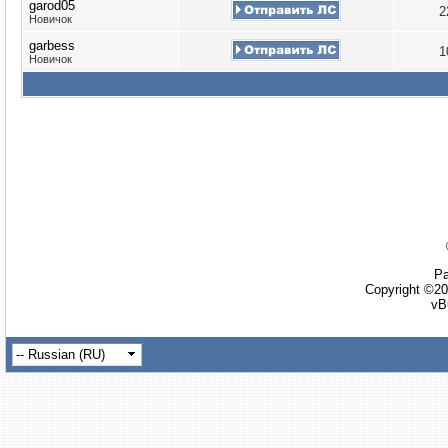
garod05
2
Новичок
garbess
1
Новичок
Ра
Copyright ©20
vB