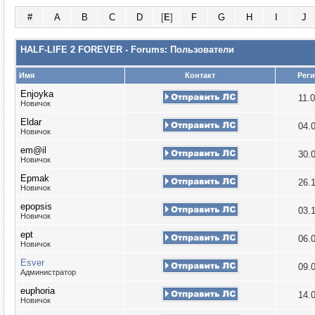
#
A
B
C
D
[
E
]
F
G
H
I
J
HALF-LIFE 2 FOREVER - Forums: Пользователи
Имя
Контакт
Рег
Enjoyka
11.
Новичок
Eldar
04.
Новичок
em@il
30.
Новичок
Epmak
26.
Новичок
epopsis
03.
Новичок
ept
06.
Новичок
Esver
09.
Администратор
euphoria
14.
Новичок