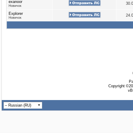
exanoor
30.
Новичок
Explorer
24.
Новичок
Ра
Copyright ©20
vB