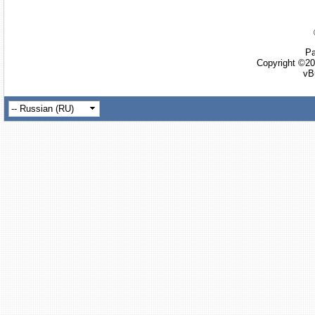
Ра
Copyright ©20
vB