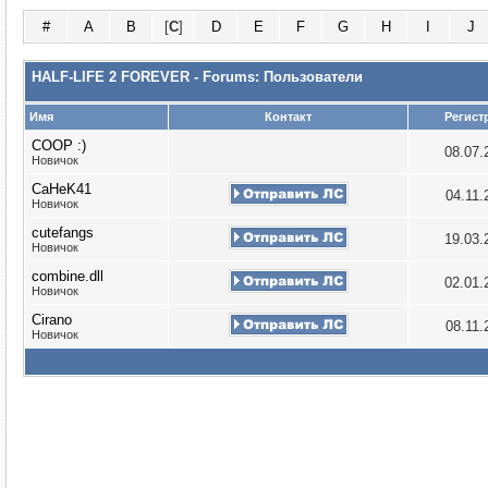
#
A
B
[
C
]
D
E
F
G
H
I
J
HALF-LIFE 2 FOREVER - Forums: Пользователи
Имя
Контакт
Регист
COOP :)
08.07
Новичок
CaHeK41
04.11
Новичок
cutefangs
19.03
Новичок
combine.dll
02.01
Новичок
Cirano
08.11
Новичок