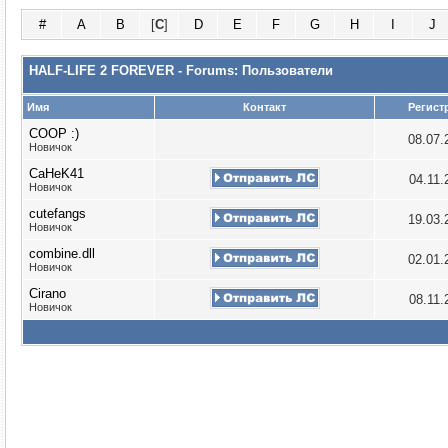
#
A
B
[
C
]
D
E
F
G
H
I
J
HALF-LIFE 2 FOREVER - Forums: Пользователи
Имя
Контакт
Регист
COOP :)
08.07
Новичок
CaHeK41
04.11
Новичок
cutefangs
19.03
Новичок
combine.dll
02.01
Новичок
Cirano
08.11
Новичок