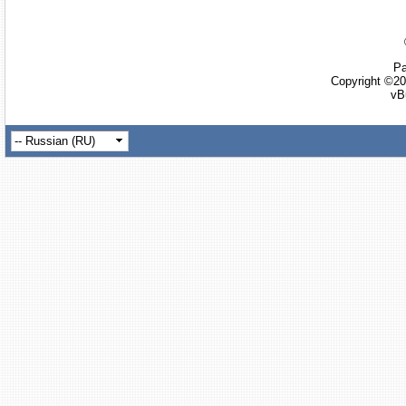
Ра
Copyright ©20
vB