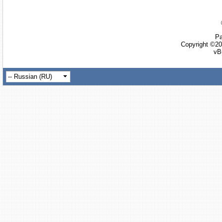
Ра
Copyright ©20
vB