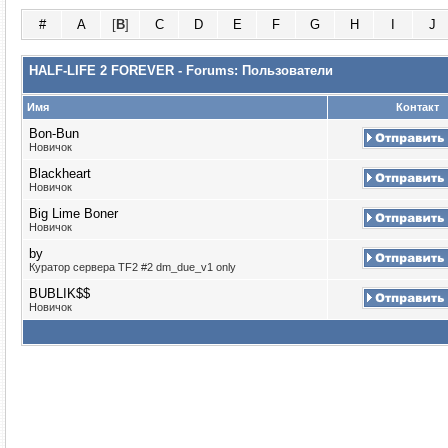
#
A
[
B
]
C
D
E
F
G
H
I
J
HALF-LIFE 2 FOREVER - Forums: Пользователи
Имя
Контакт
Bon-Bun
Новичок
Blackheart
Новичок
Big Lime Boner
Новичок
by
Куратор сервера TF2 #2 dm_due_v1 only
BUBLIK$$
Новичок