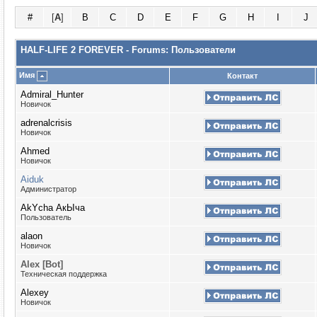
#
[
A
]
B
C
D
E
F
G
H
I
J
HALF-LIFE 2 FOREVER - Forums: Пользователи
Имя
Контакт
Admiral_Hunter
Новичок
adrenalcrisis
Новичок
Ahmed
Новичок
Aiduk
Администратор
AkYcha АкЫча
Пользователь
alaon
Новичок
Alex [Bot]
Техническая поддержка
Alexey
Новичок