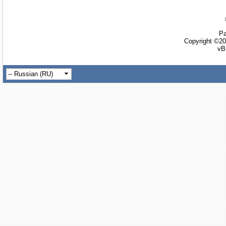
Ра
Copyright ©20
vB