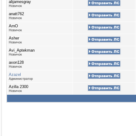
alijamesgray
Новичок
anatt762
Новичок
ArnO
Новичок
Asher
Новичок
Avi_Aptekman
Новичок
axon128
Новичок
Azazel
Администратор
Azilla 2300
Новичок