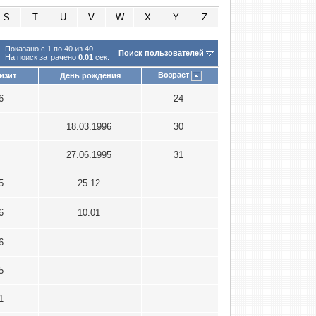
S
T
U
V
W
X
Y
Z
Показано с 1 по 40 из 40.
Поиск пользователей
На поиск затрачено
0.01
сек.
Возраст
изит
День рождения
26
24
18.03.1996
30
27.06.1995
31
15
25.12
26
10.01
26
15
21