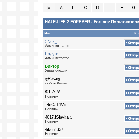
[
#
]
A
B
C
D
E
F
G
HALF-LIFE 2 FOREVER - Forums: Пользовател
Имя
Ко
>Nox_
Администратор
Радуга
Администратор
Виктор
Управляющий
ஐRosaஐ
Люблю Химки
₡.Ł.₳.￥
Новичок
-NeGaT1Ve-
Новичок
4017.[Slavka]:.
Новичок
4iken1337
Новичок