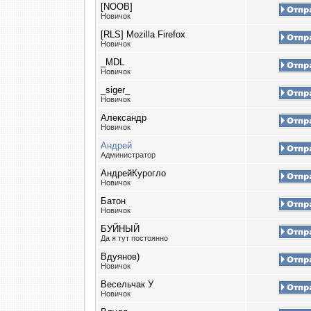
[NOOB]
Новичок
[RLS] Mozilla Firefox
Новичок
_MDL
Новичок
_siger_
Новичок
Александр
Новичок
Андрей
Администратор
АндрейКурогло
Новичок
Батон
Новичок
БУЙНЫЙ
Да я тут постоянно
Вдуянов)
Новичок
Весельчак У
Новичок