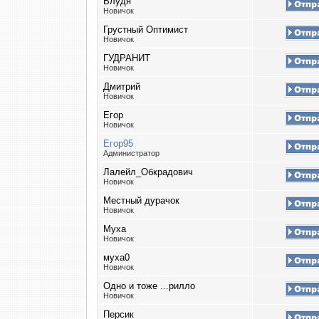
Влудя
Новичок
Грустный Оптимист
Новичок
ГУДРАНИТ
Новичок
Дмитрий
Новичок
Егор
Новичок
Егор95
Администратор
Лалейл_Обкрадович
Новичок
Местный дурачок
Новичок
Муха
Новичок
муха0
Новичок
Одно и тоже ...рилло
Новичок
Персик