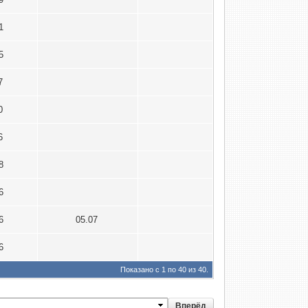
21
15
17
20
26
18
16
16
05.07
16
Показано с 1 по 40 из 40.