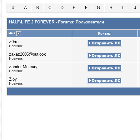
#
A
B
C
D
E
F
G
H
I
J
HALF-LIFE 2 FOREVER - Forums: Пользователи
Имя
Контакт
Z0rro
Новичок
zakaz2005@outlook
Новичок
Zander Mercury
Новичок
Zloy
Новичок