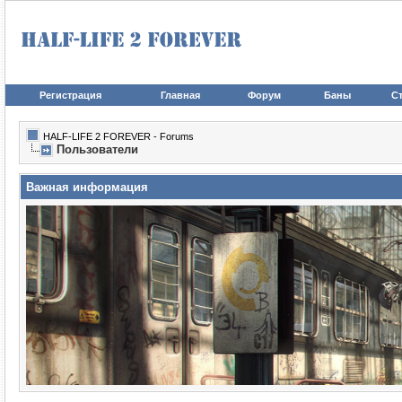
Регистрация
Главная
Форум
Баны
Ст
HALF-LIFE 2 FOREVER - Forums
Пользователи
Важная информация