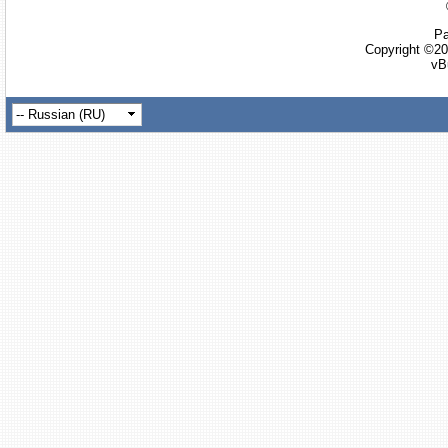
Ра
Copyright ©20
vB