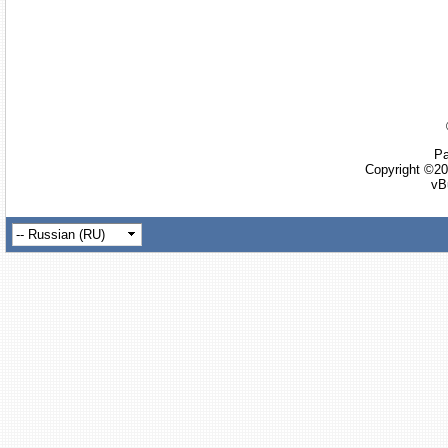
Ра
Copyright ©20
vB