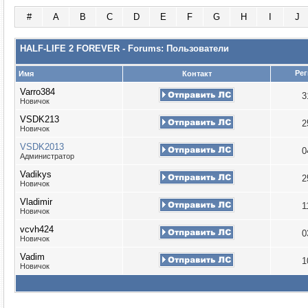
#
A
B
C
D
E
F
G
H
I
J
HALF-LIFE 2 FOREVER - Forums: Пользователи
Рег
Имя
Контакт
Varro384
3
Новичок
VSDK213
2
Новичок
VSDK2013
0
Администратор
Vadikys
2
Новичок
Vladimir
1
Новичок
vcvh424
0
Новичок
Vadim
1
Новичок