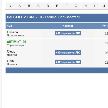
#
A
B
C
D
E
F
G
H
I
J
HALF-LIFE 2 FOREVER - Forums: Пользователи
Рег
Имя
Контакт
Oksana
1
Пользователь
oIITiMicT_96
1
Управляющий
OlegL
0
Новичок
Omhi
2
Новичок