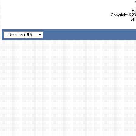
Ра
Copyright ©20
vB