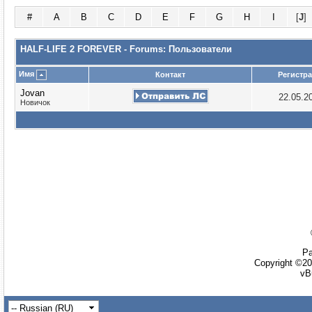
#
A
B
C
D
E
F
G
H
I
[
J
]
HALF-LIFE 2 FOREVER - Forums: Пользователи
Имя
Контакт
Регистр
Jovan
22.05.2
Новичок
Ра
Copyright ©20
vB