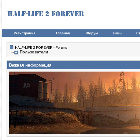
Регистрация
Главная
Форум
Баны
Ст
HALF-LIFE 2 FOREVER - Forums
Пользователи
Важная информация