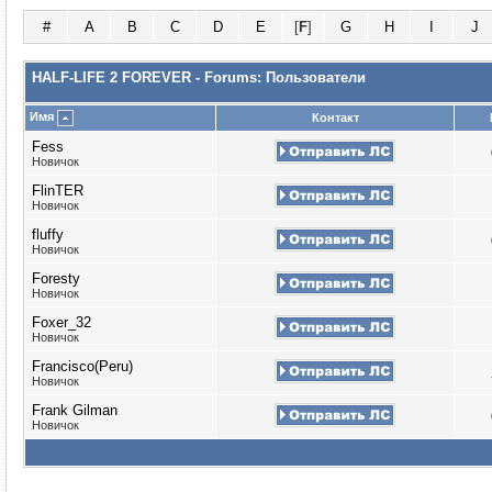
#
A
B
C
D
E
[
F
]
G
H
I
J
HALF-LIFE 2 FOREVER - Forums: Пользователи
Имя
Контакт
Fess
Новичок
FlinTER
Новичок
fluffy
Новичок
Foresty
Новичок
Foxer_32
Новичок
Francisco(Peru)
Новичок
Frank Gilman
Новичок