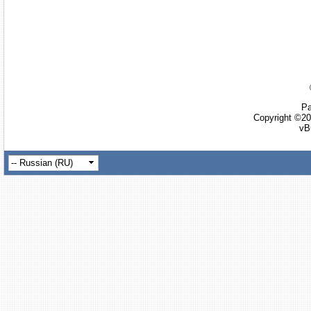
Ра
Copyright ©20
vB