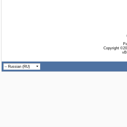
Ра
Copyright ©20
vB