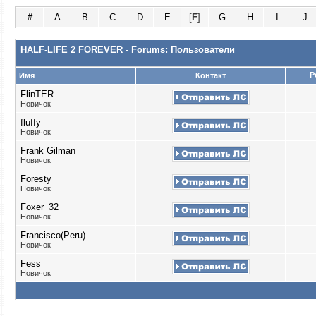
#
A
B
C
D
E
[
F
]
G
H
I
J
HALF-LIFE 2 FOREVER - Forums: Пользователи
Р
Имя
Контакт
FlinTER
Новичок
fluffy
Новичок
Frank Gilman
Новичок
Foresty
Новичок
Foxer_32
Новичок
Francisco(Peru)
Новичок
Fess
Новичок