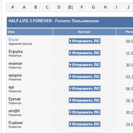
#
A
B
C
D
[
E
]
F
G
H
I
J
HALF-LIFE 2 FOREVER - Forums: Пользователи
Имя
Контакт
Рег
Esver
09.
Администратор
Enjoyka
11.
Новичок
exanoor
30.
Новичок
epopsis
03.
Новичок
ept
06.
Новичок
Epmak
26.
Новичок
em@il
30.
Новичок
Explorer
24.
Новичок