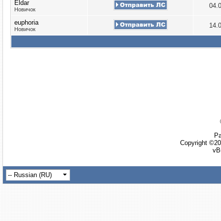
Eldar
04.
Новичок
euphoria
14.
Новичок
Ра
Copyright ©20
vB