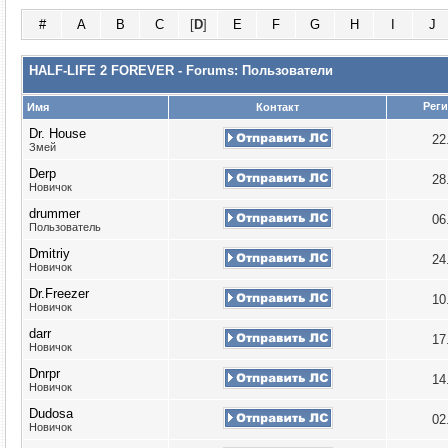
#
A
B
C
[
D
]
E
F
G
H
I
J
HALF-LIFE 2 FOREVER - Forums: Пользователи
Реги
Имя
Контакт
Dr. House
22
Змей
Derp
28
Новичок
drummer
06
Пользователь
Dmitriy
24
Новичок
Dr.Freezer
10
Новичок
darr
17
Новичок
Dnrpr
14
Новичок
Dudosa
02
Новичок