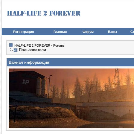
Регистрация
Главная
Форум
Баны
Ст
HALF-LIFE 2 FOREVER - Forums
Пользователи
Важная информация