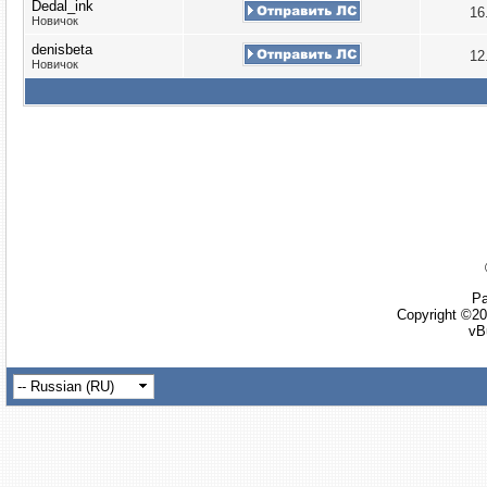
Dedal_ink
16
Новичок
denisbeta
12
Новичок
Ра
Copyright ©20
vB