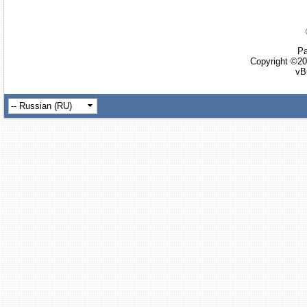
Ра
Copyright ©20
vB