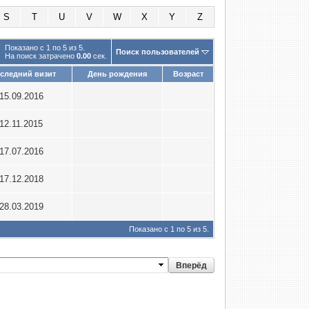
S
T
U
V
W
X
Y
Z
Показано с 1 по 5 из 5.
Поиск пользователей
На поиск затрачено
0.00
сек.
следний визит
День рождения
Возраст
15.09.2016
12.11.2015
17.07.2016
17.12.2018
28.03.2019
Показано с 1 по 5 из 5.