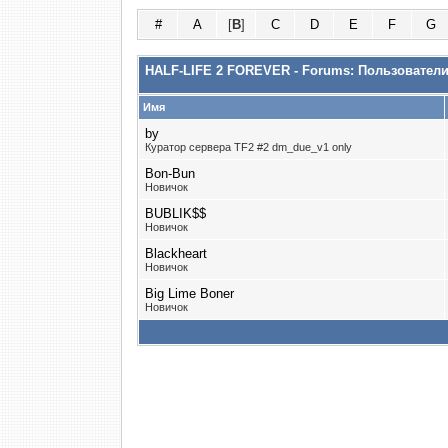
#
A
[
B
]
C
D
E
F
G
HALF-LIFE 2 FOREVER - Forums: Пользовател
Имя
by
Куратор сервера TF2 #2 dm_due_v1 only
Bon-Bun
Новичок
BUBLIK$$
Новичок
Blackheart
Новичок
Big Lime Boner
Новичок