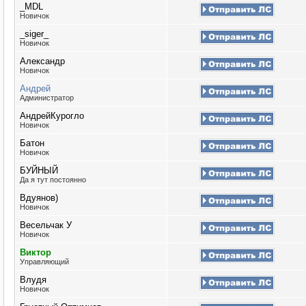
_MDL
Новичок
_siger_
Новичок
Александр
Новичок
Андрей
Администратор
АндрейКурогло
Новичок
Батон
Новичок
БУЙНЫЙ
Да я тут постоянно
Вдуянов)
Новичок
Весельчак У
Новичок
Виктор
Управляющий
Влудя
Новичок