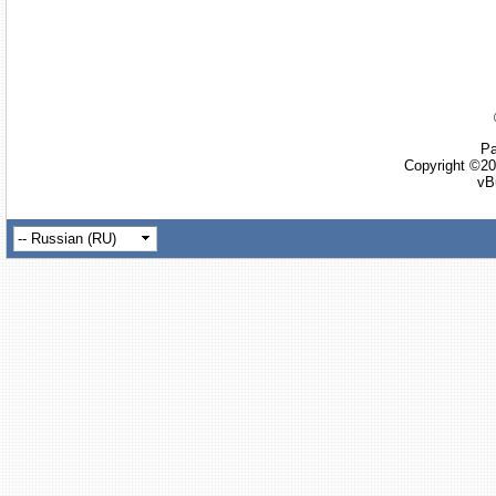
Ра
Copyright ©20
vB