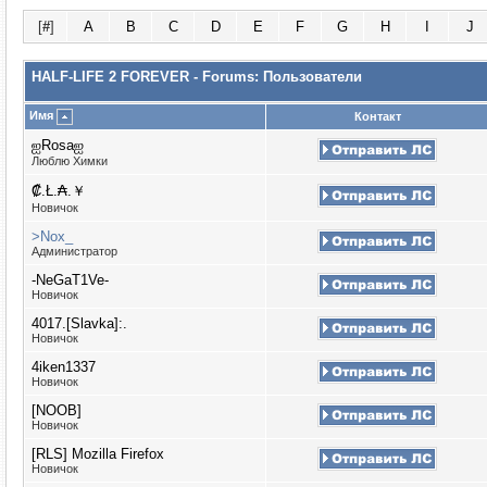
[
#
]
A
B
C
D
E
F
G
H
I
J
HALF-LIFE 2 FOREVER - Forums: Пользователи
Имя
Контакт
ஐRosaஐ
Люблю Химки
₡.Ł.₳.￥
Новичок
>Nox_
Администратор
-NeGaT1Ve-
Новичок
4017.[Slavka]:.
Новичок
4iken1337
Новичок
[NOOB]
Новичок
[RLS] Mozilla Firefox
Новичок