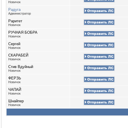
Новичок
Радуга
Администратор
Раритет
Новичок
РУЧНАЯ БОБРА
Новичок
Сергей
Новичок
СКАРАБЕЙ
Новичок
Стив Вдуйный
Новичок
ФЕРЗЬ
Новичок
ЧАПАЙ
Новичок
Шнайпер
Новичок