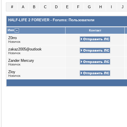
#
A
B
C
D
E
F
G
H
I
J
HALF-LIFE 2 FOREVER - Forums: Пользователи
Имя
Контакт
Z0rro
Новичок
zakaz2005@outlook
Новичок
Zander Mercury
Новичок
Zloy
Новичок