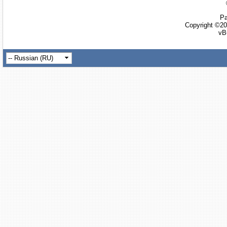
Ра
Copyright ©20
vB