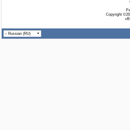
Ра
Copyright ©20
vB