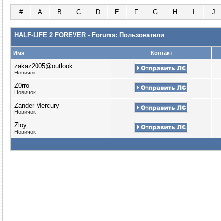
#
A
B
C
D
E
F
G
H
I
J
HALF-LIFE 2 FOREVER - Forums: Пользователи
Имя
Контакт
zakaz2005@outlook
Новичок
Z0rro
Новичок
Zander Mercury
Новичок
Zloy
Новичок