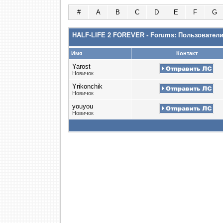
#
A
B
C
D
E
F
G
HALF-LIFE 2 FOREVER - Forums: Пользовател
Имя
Контакт
Yarost
Новичок
Yrikonchik
Новичок
youyou
Новичок