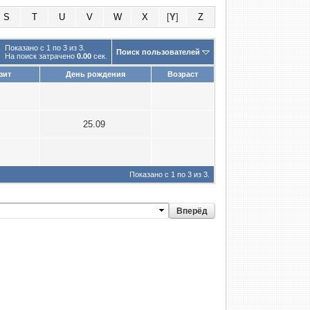
S
T
U
V
W
X
[
Y
]
Z
Показано с 1 по 3 из 3.
Поиск пользователей
На поиск затрачено
0.00
сек.
зит
День рождения
Возраст
4
4
25.09
6
Показано с 1 по 3 из 3.