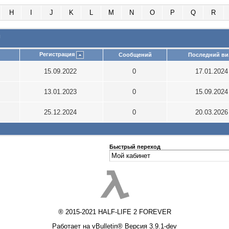
H
I
J
K
L
M
N
O
P
Q
R
и
Регистрация
Сообщений
Последний ви
15.09.2022
0
17.01.202
13.01.2023
0
15.09.202
25.12.2024
0
20.03.202
Быстрый переход
® 2015-2021 HALF-LIFE 2 FOREVER
Работает на vBulletin® Версия 3.9.1-dev